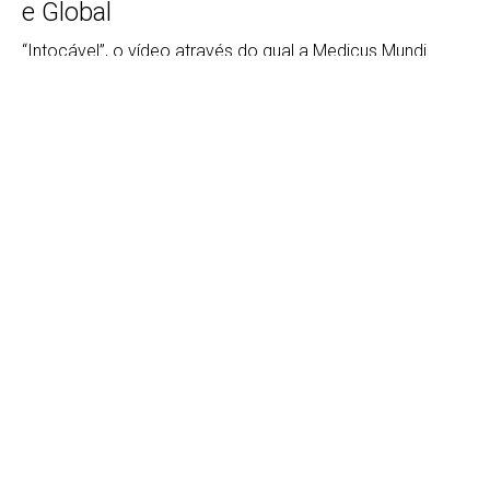
e Global
“Intocável”, o vídeo através do qual a Medicus Mundi
agradece e incentiva a continuar com a luta pelo Direito à
Saúde no mundo inteiro.
[ … ]
Documentário "A Febre do Ouro"
galardoado com mais de uma dezena
de prémios internacionais
Um inquietante filme que mostra a realidade da
mineração artesanal em Cabo Delgado
[ … ]
medicusmundi celebra 25 anos em
Moçambique com logotipo