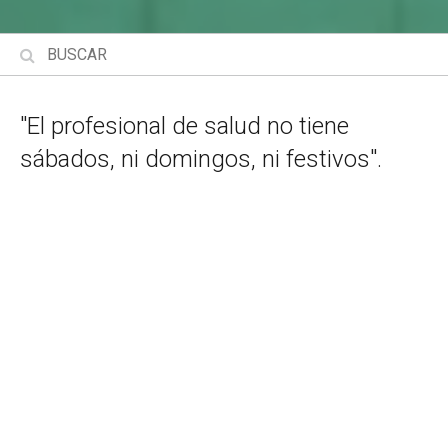
"El profesional de salud no tiene
sábados, ni domingos, ni festivos".
María Felisbela Félix Lázaro, Administradora del Distrito de
Namuno, dirigió el 22 de marzo de 2022 los encuentros
por el IV Consejo Consultivo del Servicio Distrital de Salud,
Mujer y Acción Social (SDSMAS) de Namuno, en la
provincia de Cabo Delgado.
El Consejo Consultivo del SDSMAS tiene como una de sus
competencias debatir, con periodicidad anual, sobre las
actividades realizadas por el sector de la salud en el