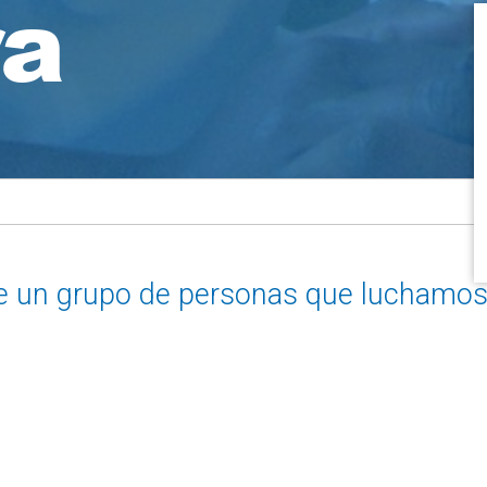
ra
e un grupo de personas que luchamo
 a la salud en Mozambique y en todo e
dora de
¿Quieres hacert