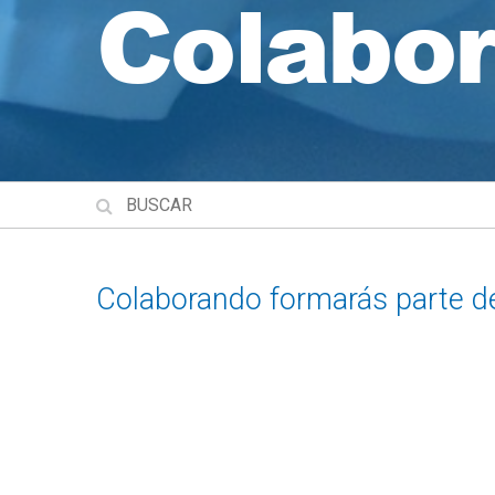
Colabo
Colaborando formarás parte d
para hacer realidad el derecho
mundo.
¿Eres una institución financia