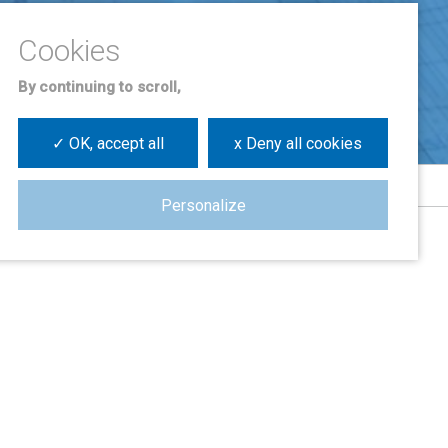
By continuing to scroll,
✓ OK, accept all
x Deny all cookies
Personalize
s
l
e socio o socia?