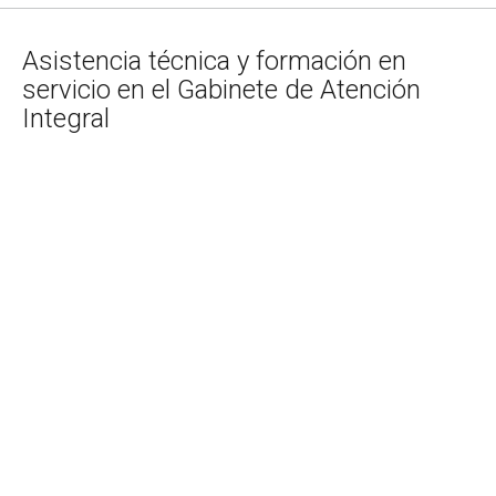
Asistencia técnica y formación en
servicio en el Gabinete de Atención
Integral
Objetivo General:
Brindar asistencia técnica especializada y capacitación
en el trabajo al equipo del Gabinete de Atención Integral
(GAI), con el fin de fortalecer la implementación efectiva
de herramientas de recopilación de información,
protocolos de atención humanizada y mecanismos de
gestión de casos para sobrevivientes de violencia de
género.