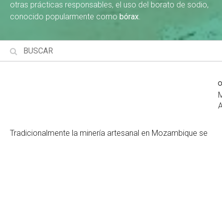
otras prácticas responsables, el uso del borato de sodio,
conocido popularmente como
bórax
.
Tradicionalmente la minería artesanal en Mozambique se
ha visto marginada, tanto por parte de la sociedad como
de las autoridades, debido al impacto negativo que esta
actividad provoca en el medio ambiente y en la salud de
las personas, familias y comunidades donde se practica.
Por eso,
medicus
mundi y Centro Terra Viva, a través del
proyecto
“Minería artesanal, derechos ambientales y