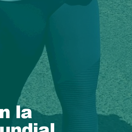
n la
undial