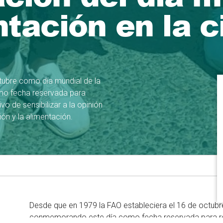
ntación en la 
tubre como día mundial de la
mo fecha reservada para
vo de sensibilizar a la opinión
ión y la alimentación.
Desde que en 1979 la FAO estableciera el 16 de octubr
conmemorando este día como fecha reservada para reiv